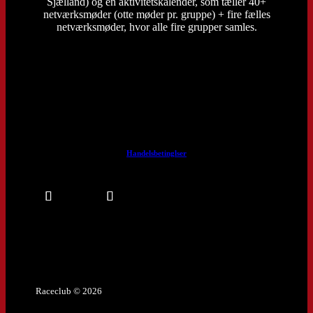
Sjælland) og en aktivitetskalender, som tæller 40+
netværksmøder (otte møder pr. gruppe) + fire fælles
netværksmøder, hvor alle fire grupper samles.
Handelsbetinglser
Raceclub © 2026