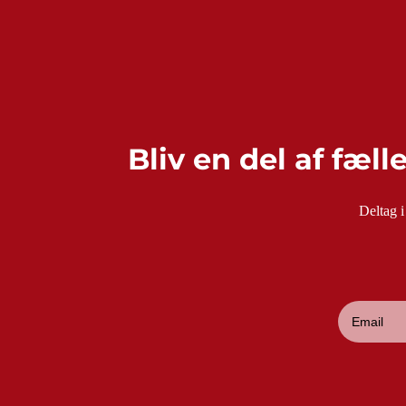
af
nordicmedia
|
aug 8, 2022
Rolands favorit cocktail, blev til da Roland i sine unge dage arbejded
at lege med de forskellige muligheder en bar rummer. Det blev...
Bliv en del af fæll
Deltag i