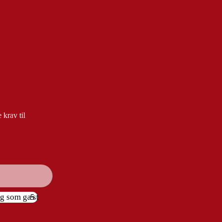
ed energi. Derfor fandt han på denne perfekte cocktail, ved
 krav til
ag som gæst