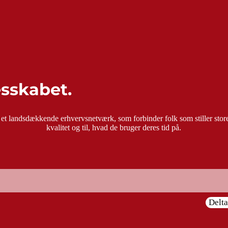
e i nattelivet, og syntes der manglede en lækker cocktail sprængfyldt m
esskabet.
 et landsdækkende erhvervsnetværk, som forbinder folk som stiller store
kvalitet og til, hvad de bruger deres tid på.
Delt