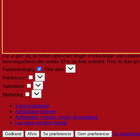
For at give dig de bedste oplevelser bruger vi teknologier som cookies
browsingadfærd eller unikke ID'er på dette websted. Hvis du ikke give
Funktionsdygtig
Funktionsdygtig
Altid aktiv
Præferencer
Præferencer
Statistikker
Statistikker
Marketing
Marketing
Vælg muligheder
Administrer tjenester
Administrer {vendor_count} leverandører
Læs mere om disse formål
Se præferenc
Godkend
Afvis
Se præferencer
Gem præferencer