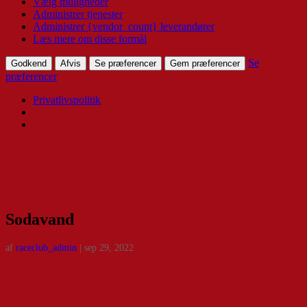
Vælg muligheder
Administrer tjenester
Administrer {vendor_count} leverandører
Læs mere om disse formål
Se
Godkend
Afvis
Se præferencer
Gem præferencer
præferencer
Privatlivspolitik
Sodavand
af
raceclub_admin
|
sep 29, 2022