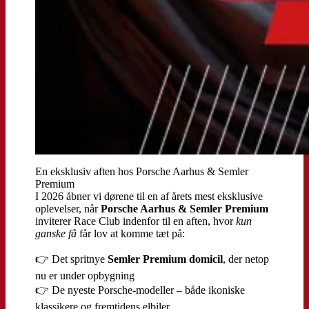
En eksklusiv aften hos Porsche Aarhus & Semler
Premium
I 2026 åbner vi dørene til en af årets mest eksklusive
oplevelser, når
Porsche Aarhus & Semler Premium
inviterer Race Club indenfor til en aften, hvor
kun
ganske få
får lov at komme tæt på:
👉 Det spritnye
Semler Premium domicil
, der netop
nu er under opbygning
👉 De nyeste Porsche-modeller – både ikoniske
klassikere og fremtidens elbiler