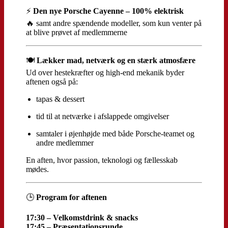
⚡
Den nye Porsche Cayenne – 100% elektrisk
🔥 samt andre spændende modeller, som kun venter på
at blive prøvet af medlemmerne
🍽
Lækker mad, netværk og en stærk atmosfære
Ud over hestekræfter og high-end mekanik byder
aftenen også på:
tapas & dessert
tid til at netværke i afslappede omgivelser
samtaler i øjenhøjde med både Porsche-teamet og
andre medlemmer
En aften, hvor passion, teknologi og fællesskab
mødes.
🕒
Program for aftenen
17:30 – Velkomstdrink & snacks
17:45 – Præsentationsrunde