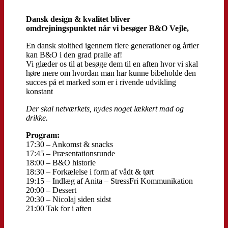
Dansk design & kvalitet bliver
omdrejningspunktet når vi besøger B&O Vejle,
En dansk stolthed igennem flere generationer og årtier
kan B&O i den grad pralle af!
Vi glæder os til at besøge dem til en aften hvor vi skal
høre mere om hvordan man har kunne bibeholde den
succes på et marked som er i rivende udvikling
konstant
Der skal netværkets, nydes noget lækkert mad og
drikke.
Program:
17:30 – Ankomst & snacks
17:45 – Præsentationsrunde
18:00 – B&O historie
18:30 – Forkælelse i form af vådt & tørt
19:15 – Indlæg af Anita – StressFri Kommunikation
20:00 – Dessert
20:30 – Nicolaj siden sidst
21:00 Tak for i aften