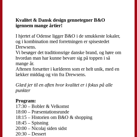
Kvalitet & Dansk design gennetegner B&O
igennem mange årtier!
I hjertet af Odense ligger B&O i de smukkeste lokaler,
og i kombination med forretningen er spisestedet
Drewsens.
Vi besøger det traditionsrige danske brand, og høre om
hvordan man har kunne bevare sig på toppen i så
mange år.
Aftenen forsætter i kælderen som er helt unik, med en
lækker middag og vin fra Drewsens.
Glæd jer til en aften hvor kvalitet er i fokus på alle
punkter
Program:
17:30 – Bobler & Velkomst
18:00 – Præsentationsrunde
18:15 – Historien om B&O & shopping
18:45 – Spisning
20:00 – Nicolaj siden sidst
20:30 – Dessert