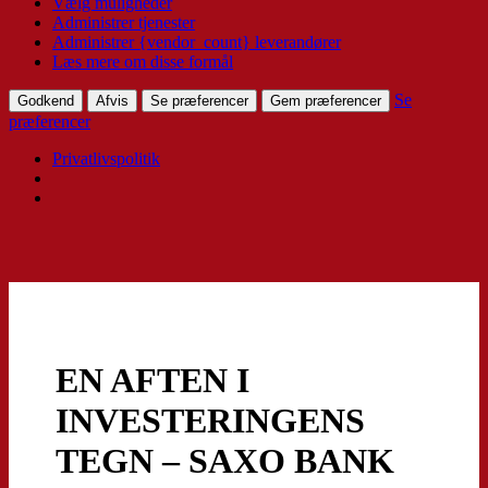
Vælg muligheder
Administrer tjenester
Administrer {vendor_count} leverandører
Læs mere om disse formål
Se
Godkend
Afvis
Se præferencer
Gem præferencer
præferencer
Privatlivspolitik
EN AFTEN I
INVESTERINGENS
TEGN – SAXO BANK