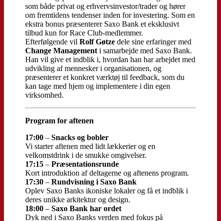
som både privat og erhvervsinvestor/trader og hører
om fremtidens tendenser inden for investering. Som en
ekstra bonus præsenterer Saxo Bank et eksklusivt
tilbud kun for Race Club-medlemmer.
Efterfølgende vil
Rolf Gøtze
dele sine erfaringer med
Change Management
i samarbejde med Saxo Bank.
Han vil give et indblik i, hvordan han har arbejdet med
udvikling af mennesker i organisationen, og
præsenterer et konkret værktøj til feedback, som du
kan tage med hjem og implementere i din egen
virksomhed.
Program for aftenen
17:00
–
Snacks og bobler
Vi starter aftenen med lidt lækkerier og en
velkomstdrink i de smukke omgivelser.
17:15
–
Præsentationsrunde
Kort introduktion af deltagerne og aftenens program.
17:30
–
Rundvisning i Saxo Bank
Oplev Saxo Banks ikoniske lokaler og få et indblik i
deres unikke arkitektur og design.
18:00
–
Saxo Bank har ordet
Dyk ned i Saxo Banks verden med fokus på