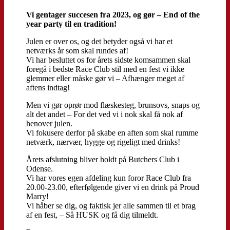
Vi gentager succesen fra 2023, og gør – End of the
year party til en tradition!
Julen er over os, og det betyder også vi har et
netværks år som skal rundes af!
Vi har besluttet os for årets sidste komsammen skal
foregå i bedste Race Club stil med en fest vi ikke
glemmer eller måske gør vi – Afhænger meget af
aftens indtag!
Men vi gør oprør mod flæskesteg, brunsovs, snaps og
alt det andet – For det ved vi i nok skal få nok af
henover julen.
Vi fokusere derfor på skabe en aften som skal rumme
netværk, nærvær, hygge og rigeligt med drinks!
Årets afslutning bliver holdt på Butchers Club i
Odense.
Vi har vores egen afdeling kun foror Race Club fra
20.00-23.00, efterfølgende giver vi en drink på Proud
Marry!
Vi håber se dig, og faktisk jer alle sammen til et brag
af en fest, – Så HUSK og få dig tilmeldt.