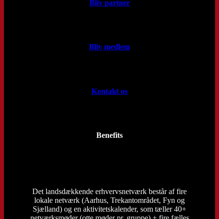
Bliv partner
Bliv medlem
Kontakt os
Benefits
Det landsdækkende erhvervsnetværk består af fire
lokale netværk (Aarhus, Trekantområdet, Fyn og
Sjælland) og en aktivitetskalender, som tæller 40+
netværksmøder (otte møder pr. gruppe) + fire fælles