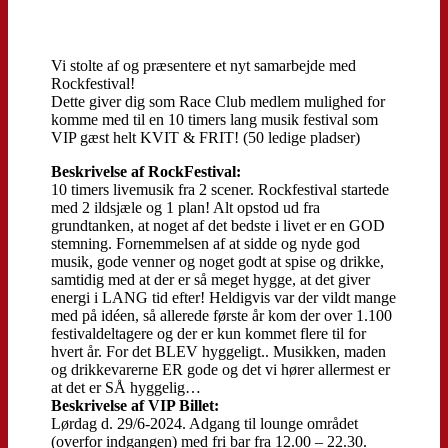
Vi stolte af og præsentere et nyt samarbejde med
Rockfestival!
Dette giver dig som Race Club medlem mulighed for
komme med til en 10 timers lang musik festival som
VIP gæst helt KVIT & FRIT! (50 ledige pladser)
Beskrivelse af RockFestival:
10 timers livemusik fra 2 scener. Rockfestival startede
med 2 ildsjæle og 1 plan! Alt opstod ud fra
grundtanken, at noget af det bedste i livet er en GOD
stemning. Fornemmelsen af at sidde og nyde god
musik, gode venner og noget godt at spise og drikke,
samtidig med at der er så meget hygge, at det giver
energi i LANG tid efter! Heldigvis var der vildt mange
med på idéen, så allerede første år kom der over 1.100
festivaldeltagere og der er kun kommet flere til for
hvert år. For det BLEV hyggeligt.. Musikken, maden
og drikkevarerne ER gode og det vi hører allermest er
at det er SÅ hyggelig…
Beskrivelse af VIP Billet:
Lørdag d. 29/6-2024. Adgang til lounge området
(overfor indgangen) med fri bar fra 12.00 – 22.30.