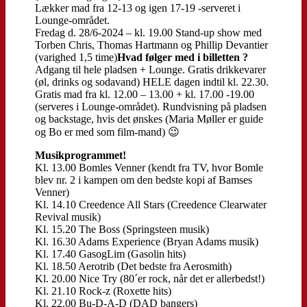
Lækker mad fra 12-13 og igen 17-19 -serveret i
Lounge-området.
Fredag d. 28/6-2024 – kl. 19.00 Stand-up show med
Torben Chris, Thomas Hartmann og Phillip Devantier
(varighed 1,5 time)
Hvad følger med i billetten ?
Adgang til hele pladsen + Lounge. Gratis drikkevarer
(øl, drinks og sodavand) HELE dagen indtil kl. 22.30.
Gratis mad fra kl. 12.00 – 13.00 + kl. 17.00 -19.00
(serveres i Lounge-området). Rundvisning på pladsen
og backstage, hvis det ønskes (Maria Møller er guide
og Bo er med som film-mand) 😉
Musikprogrammet!
Kl. 13.00 Bomles Venner (kendt fra TV, hvor Bomle
blev nr. 2 i kampen om den bedste kopi af Bamses
Venner)
Kl. 14.10 Creedence All Stars (Creedence Clearwater
Revival musik)
Kl. 15.20 The Boss (Springsteen musik)
Kl. 16.30 Adams Experience (Bryan Adams musik)
Kl. 17.40 GasogLim (Gasolin hits)
Kl. 18.50 Aerotrib (Det bedste fra Aerosmith)
Kl. 20.00 Nice Try (80´er rock, når det er allerbedst!)
Kl. 21.10 Rock-z (Roxette hits)
Kl. 22.00 Bu-D-A-D (DAD bangers)