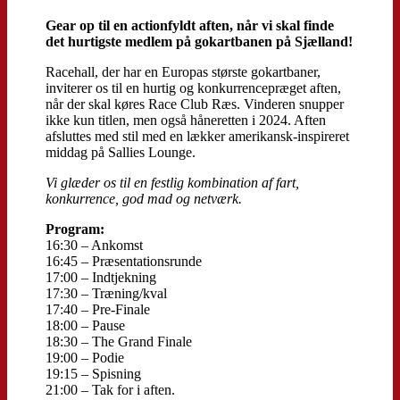
Gear op til en actionfyldt aften, når vi skal finde
det hurtigste medlem på gokartbanen på Sjælland!
Racehall, der har en Europas største gokartbaner,
inviterer os til en hurtig og konkurrencepræget aften,
når der skal køres Race Club Ræs. Vinderen snupper
ikke kun titlen, men også håneretten i 2024. Aften
afsluttes med stil med en lækker amerikansk-inspireret
middag på Sallies Lounge.
Vi glæder os til en festlig kombination af fart,
konkurrence, god mad og netværk.
Program:
16:30 – Ankomst
16:45 – Præsentationsrunde
17:00 – Indtjekning
17:30 – Træning/kval
17:40 – Pre-Finale
18:00 – Pause
18:30 – The Grand Finale
19:00 – Podie
19:15 – Spisning
21:00 – Tak for i aften.