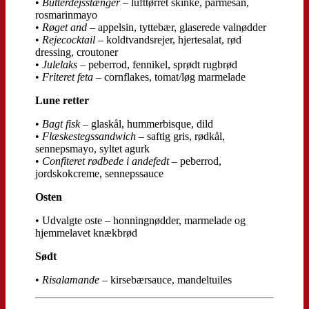
•
Butterdejsstænger
– lufttørret skinke, parmesan,
rosmarinmayo
•
Røget and
– appelsin, tyttebær, glaserede valnødder
•
Rejecocktail
– koldtvandsrejer, hjertesalat, rød
dressing, croutoner
•
Julelaks
– peberrod, fennikel, sprødt rugbrød
•
Friteret feta
– cornflakes, tomat/løg marmelade
Lune retter
•
Bagt fisk
– glaskål, hummerbisque, dild
•
Flæskestegssandwich
– saftig gris, rødkål,
sennepsmayo, syltet agurk
•
Confiteret rødbede i andefedt
– peberrod,
jordskokcreme, sennepssauce
Osten
• Udvalgte oste – honningnødder, marmelade og
hjemmelavet knækbrød
Sødt
•
Risalamande
– kirsebærsauce, mandeltuiles