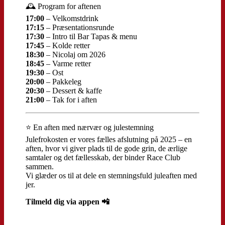
🕰️ Program for aftenen
17:00
– Velkomstdrink
17:15
– Præsentationsrunde
17:30
– Intro til Bar Tapas & menu
17:45
– Kolde retter
18:30
– Nicolaj om 2026
18:45
– Varme retter
19:30
– Ost
20:00
– Pakkeleg
20:30
– Dessert & kaffe
21:00
– Tak for i aften
⭐ En aften med nærvær og julestemning
Julefrokosten er vores fælles afslutning på 2025 – en
aften, hvor vi giver plads til de gode grin, de ærlige
samtaler og det fællesskab, der binder Race Club
sammen.
Vi glæder os til at dele en stemningsfuld juleaften med
jer.
Tilmeld dig via appen 📲