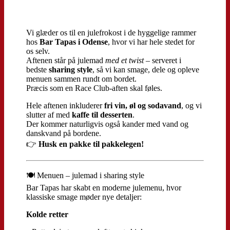
Vi glæder os til en julefrokost i de hyggelige rammer
hos
Bar Tapas i Odense
, hvor vi har hele stedet for
os selv.
Aftenen står på julemad
med et twist
– serveret i
bedste
sharing style
, så vi kan smage, dele og opleve
menuen sammen rundt om bordet.
Præcis som en Race Club-aften skal føles.
Hele aftenen inkluderer
fri vin, øl og sodavand
, og vi
slutter af med
kaffe til desserten
.
Der kommer naturligvis også kander med vand og
danskvand på bordene.
👉
Husk en pakke til pakkelegen!
🍽️ Menuen – julemad i sharing style
Bar Tapas har skabt en moderne julemenu, hvor
klassiske smage møder nye detaljer:
Kolde retter