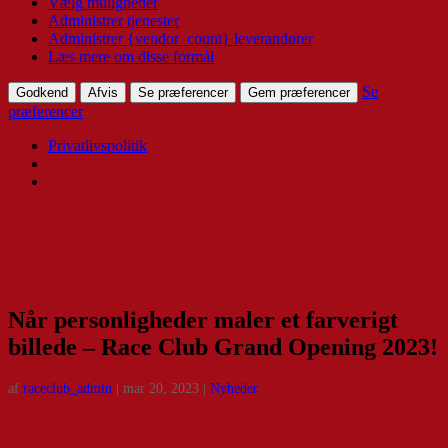
Vælg muligheder
Administrer tjenester
Administrer {vendor_count} leverandører
Læs mere om disse formål
Se
Godkend
Afvis
Se præferencer
Gem præferencer
præferencer
Privatlivspolitik
Når personligheder maler et farverigt
billede – Race Club Grand Opening 2023!
af
raceclub_admin
|
mar 20, 2023
|
Nyheder