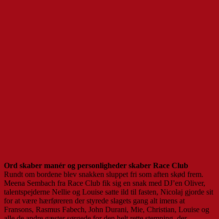
Ord skaber manér og personligheder skaber Race Club
Rundt om bordene blev snakken sluppet fri som aften skød frem.
Meena Sembach fra Race Club fik sig en snak med DJ’en Oliver,
talentspejderne Nellie og Louise satte ild til fasten, Nicolaj gjorde sit
for at være hærføreren der styrede slagets gang alt imens at
Fransons, Rasmus Fabech, John Durani, Mie, Christian, Louise og
alle de andre gæster sørgede for den helt rette stemning, der