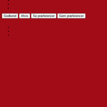
Administrer tjenester
Administrer {vendor_count} leverandører
Læs mere om disse formål
Godkend
Afvis
Se præferencer
Gem præferencer
Se
præferencer
Privatlivspolitik