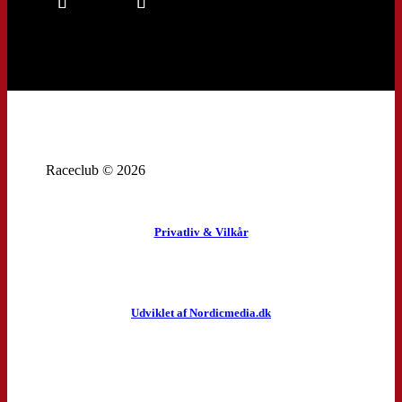
Raceclub © 2026
Privatliv & Vilkår
Udviklet af Nordicmedia.dk