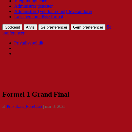
Vælg muligheder
Administrer tjenester
Administrer {vendor_count} leverandører
Læs mere om disse formål
Se
Godkend
Afvis
Se præferencer
Gem præferencer
præferencer
Privatlivspolitik
Formel 1 Grand Final
af
Praktikant_RaceClub
|
mar 3, 2023