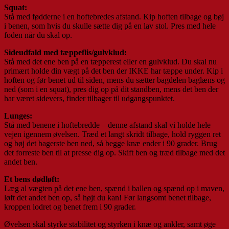
Squat:
Stå med fødderne i en hoftebredes afstand. Kip hoften tilbage og bøj
i benen, som hvis du skulle sætte dig på en lav stol. Pres med hele
foden når du skal op.
Sideudfald med tæppeflis/gulvklud:
Stå med det ene ben på en tæpperest eller en gulvklud. Du skal nu
primært holde din vægt på det ben der IKKE har tæppe under. Kip i
hoften og før benet ud til siden, mens du sætter bagdelen baglæns og
ned (som i en squat), pres dig op på dit standben, mens det ben der
har været sidevers, finder tilbager til udgangspunktet.
Lunges:
Stå med benene i hoftebredde – denne afstand skal vi holde hele
vejen igennem øvelsen. Træd et langt skridt tilbage, hold ryggen ret
og bøj det bagerste ben ned, så begge knæ ender i 90 grader. Brug
det forreste ben til at presse dig op. Skift ben og træd tilbage med det
andet ben.
Et bens dødløft:
Læg al vægten på det ene ben, spænd i ballen og spænd op i maven,
løft det andet ben op, så højt du kan! Før langsomt benet tilbage,
kroppen lodret og benet frem i 90 grader.
Øvelsen skal styrke stabilitet og styrken i knæ og ankler, samt øge