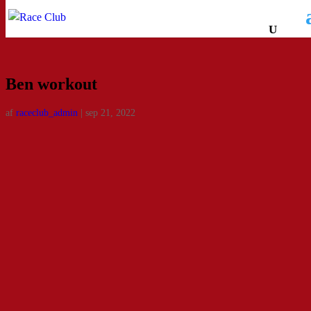
Ben workout
af
raceclub_admin
|
sep 21, 2022