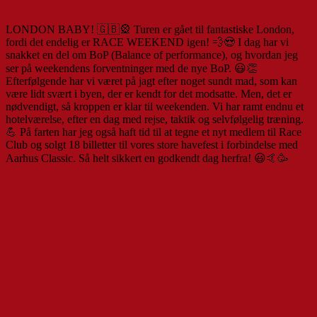
LONDON BABY! 🇬🇧🎡 Turen er gået til fantastiske London,
fordi det endelig er RACE WEEKEND igen! 💨😍 I dag har vi
snakket en del om BoP (Balance of performance), og hvordan jeg
ser på weekendens forventninger med de nye BoP. 😃👏
Efterfølgende har vi været på jagt efter noget sundt mad, som kan
være lidt svært i byen, der er kendt for det modsatte. Men, det er
nødvendigt, så kroppen er klar til weekenden. Vi har ramt endnu et
hotelværelse, efter en dag med rejse, taktik og selvfølgelig træning.
💪 På farten har jeg også haft tid til at tegne et nyt medlem til Race
Club og solgt 18 billetter til vores store havefest i forbindelse med
Aarhus Classic. Så helt sikkert en godkendt dag herfra! 😃🤙🥳