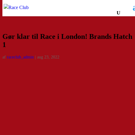
Gør klar til Race i London! Brands Hatch
1
af
raceclub_admin
|
aug 23, 2022