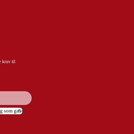
 krav til
ag som gæst