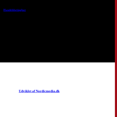
Handelsbetinglser
Udviklet af Nordicmedia.dk